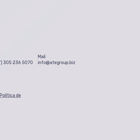
Mail:
57) 305 236 5070
info@ategroup.biz
Política de