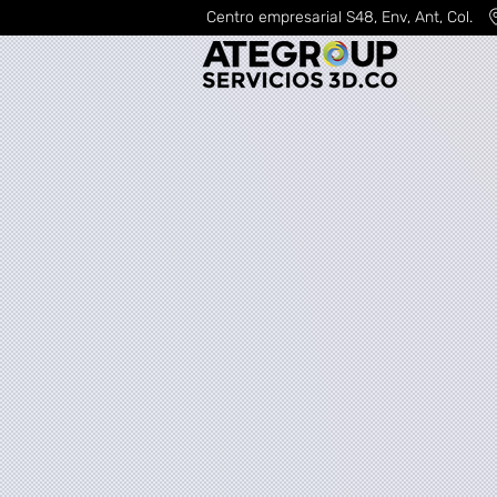
Centro empresarial S48, Env, Ant, Col.