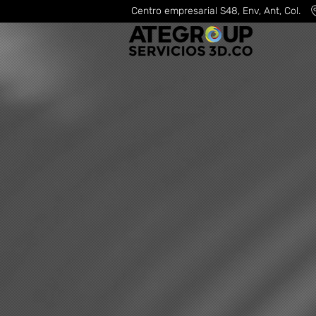
Centro empresarial S48, Env, Ant, Col.